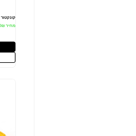
קונקטור xt60
מחיר
₪
0