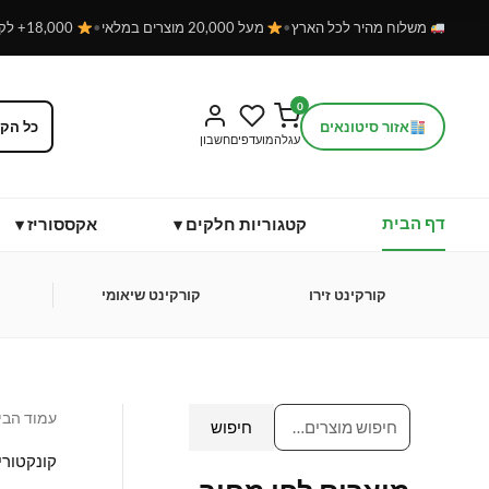
ילוג
משלוח מהיר לכל הארץ
•
מעל 20,000 מוצרים במלאי
•
18,000+ לקוחות מרוצים
תוכן
0
אזור סיטונאים
עגלה
מועדפים
חשבון
דף הבית
קטגוריות חלקים ▾
אקססוריז ▾
קורקינט זירו
קורקינט שיאומי
ח
מ
מ
י
ח
ח
עמוד הבי
פ
י
י
חיפוש
ו
ר
ר
קונקטורי
ש