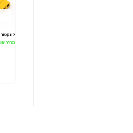
קונקטור xt60 נקבה כולל כבל
מחיר
₪
0