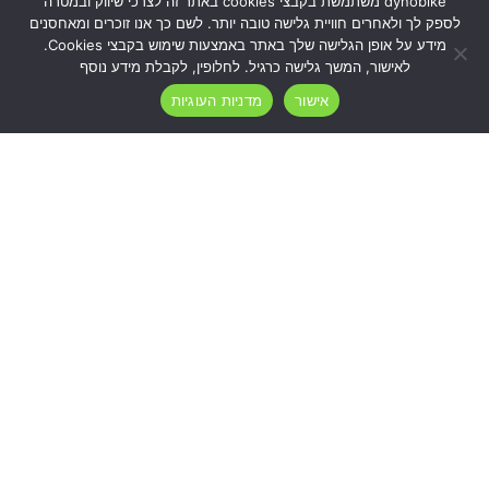
dynobike משתמשת בקבצי cookies באתר זה לצרכי שיווק ובמטרה
לספק לך ולאחרים חוויית גלישה טובה יותר. לשם כך אנו זוכרים ומאחסנים
מידע על אופן הגלישה שלך באתר באמצעות שימוש בקבצי Cookies.
בית
לאישור, המשך גלישה כרגיל. לחלופין, לקבלת מידע נוסף
תקנון שימוש
אישור
מדניות העוגיות
שאלות נפוצות (FAQ)
מדיניות משלוח והחזרות
קצת עלינו
יצירת קשר
הבית של חלקי חילוף למיקרומוביליטי בישראל. מעל 500 פריטים לקורקינטים
ואופניים חשמליים — ברקסים, צמיגים, חלקים חשמליים ועוד. משלוח מהיר
לכל הארץ.